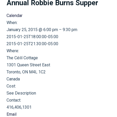
Annual Robbie Burns Supper
Calendar
When:
January 25, 2015 @ 6:00 pm – 9:30 pm
2015-01-25T18:00:00-05:00
This page can't load Google Maps correctly.
2015-01-25T21:30:00-05:00
Where:
OK
Do you own this website?
The Céilí Cottage
1301 Queen Street East
Toronto, ON M4L 1C2
Canada
Cost:
See Description
Contact:
416,406,1301
Email