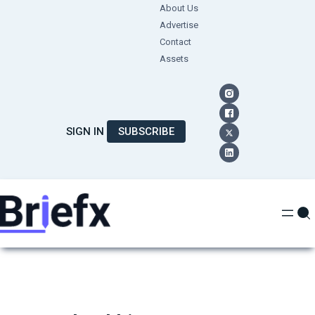
Skip
About Us
Advertise
to
Contact
content
Assets
SIGN IN
SUBSCRIBE